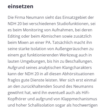
einsetzen
Messdaten für Neumann NDH
Die Firma Neumann sieht das Einsatzgebiet der
NDH 20 bei verschiedenen Studiofunktionen, sei
20
es beim Monitoring von Aufnahmen, bei deren
Editing oder beim Abmischen sowie zusätzlich
Fast jeder Test-Kopfhörer wird von uns geprüft:
beim Mixen an einer PA. Tatsächlich macht ihn
Neben der Ermittlung des Frequenzgangs, dem
seine starke Isolation von Außengeräuschen zu
Herzstück unserer Messungen, messen wir auch die
Auswirkungen der Geräusche, die von außen nach
einem gut funktionierenden Werkzeug auch in
innen dringen.
lauten Umgebungen, bis hin zu Beschallungen.
Frequenzgang: Einfach
Aufgrund seines analytischen Klangcharakters
Frequenzgang: Detail
kann der NDH 20 in all diesen Abhörsituationen
Außendämpfung
fraglos gute Dienste leisten. Wer sich erst einmal
an den zurückhaltenden Sound des Neumanns
gewöhnt hat, wird ihn eventuell auch als HiFi-
Kopfhörer und aufgrund von Klappmechanismus
und hoher Schallisolation sogar als hochwertigen