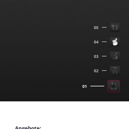
05
04
03
02
01
Angebote: