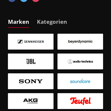
Marken
Kategorien
B
Sm
T