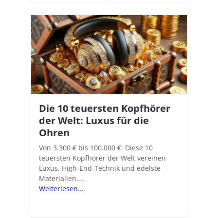
Die 10 teuersten Kopfhörer
Apple AirPods Pro 2 und iOS
I
B
–
der Welt: Luxus für die
18.1: So richtet ihr das neue
K
A
Ohren
Hörgeräte-Feature ein
d
e
A
nn
Von 3.300 € bis 100.000 €: Diese 10
Mit iOS 18.1 und den AirPods Pro 2
In
teuersten Kopfhörer der Welt vereinen
verwandelt Apple seine In-Ear-Kopfhörer
Ko
e
We
Luxus, High-End-Technik und edelste
in kostengünstige Hörhilfen. In wenigen
ve
v
Materialien....
Schritten...
Ko
.
s
Weiterlesen...
Weiterlesen...
We