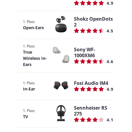
4.9
Shokz OpenDots
1. Platz
2
Open-Ears
4.5
1. Platz
Sony WF-
True
1000XM6
Wireless In-
4.6
Ears
Fosi Audio IM4
1. Platz
In-Ear
4.9
Sennheiser RS
1. Platz
275
TV
4.1