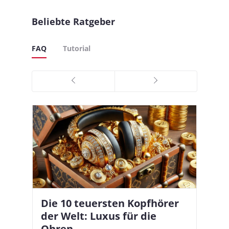
Beliebte Ratgeber
FAQ
Tutorial
Die 10 teuersten Kopfhörer
Apple AirPods Pro 2 und iOS
I
B
–
der Welt: Luxus für die
18.1: So richtet ihr das neue
K
A
Ohren
Hörgeräte-Feature ein
d
e