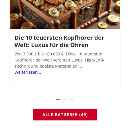
Die 10 teuersten Kopfhörer der
Apple AirPods Pro 2 und iOS 18.1:
Welt: Luxus für die Ohren
So richtet ihr das neue Hörgeräte-
Feature ein
Von 3.300 € bis 100.000 €: Diese 10 teuersten
Kopfhörer der Welt vereinen Luxus, High-End-
Mit iOS 18.1 und den AirPods Pro 2 verwandelt
Technik und edelste Materialien....
Apple seine In-Ear-Kopfhörer in kostengünstige
Weiterlesen...
Hörhilfen. In wenigen Schritten...
Weiterlesen...
ALLE RATGEBER (49)