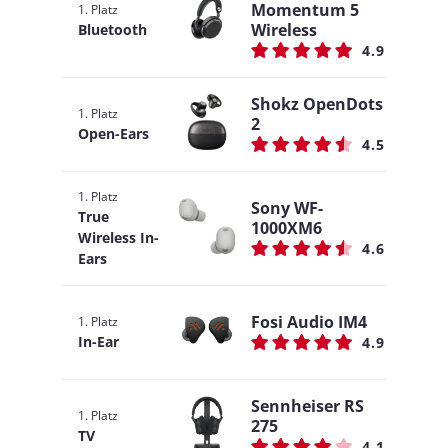
Momentum 5
1. Platz
Wireless
Bluetooth
4.9
Shokz OpenDots
1. Platz
2
Open-Ears
4.5
1. Platz
Sony WF-
True
1000XM6
Wireless In-
4.6
Ears
Fosi Audio IM4
1. Platz
In-Ear
4.9
Sennheiser RS
1. Platz
275
TV
4.1