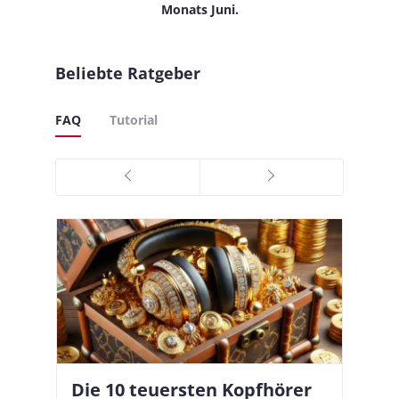
Monats Juni.
Beliebte Ratgeber
FAQ
Tutorial
Die 10 teuersten Kopfhörer
Apple AirPods Pro 2 und iOS
I
B