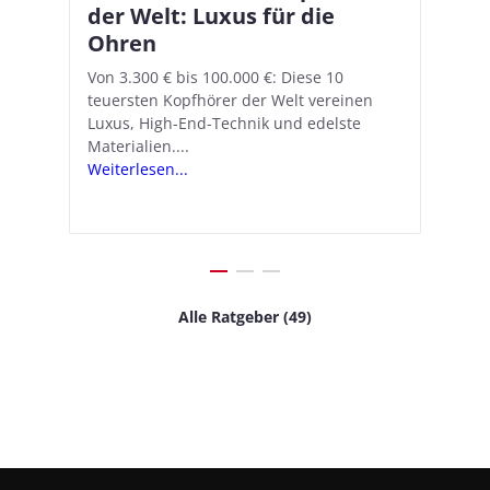
–
der Welt: Luxus für die
18.1: So richtet ihr das neue
K
A
Ohren
Hörgeräte-Feature ein
d
e
A
nn
Von 3.300 € bis 100.000 €: Diese 10
Mit iOS 18.1 und den AirPods Pro 2
In
teuersten Kopfhörer der Welt vereinen
verwandelt Apple seine In-Ear-Kopfhörer
Ko
e
We
Luxus, High-End-Technik und edelste
in kostengünstige Hörhilfen. In wenigen
ve
v
Materialien....
Schritten...
Ko
.
s
Weiterlesen...
Weiterlesen...
We
Alle Ratgeber (49)