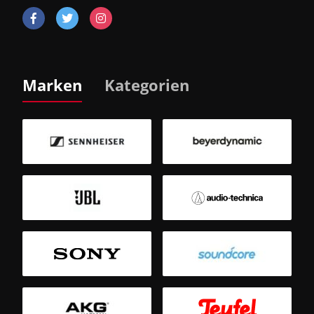
Marken
Kategorien
B
Sm
T