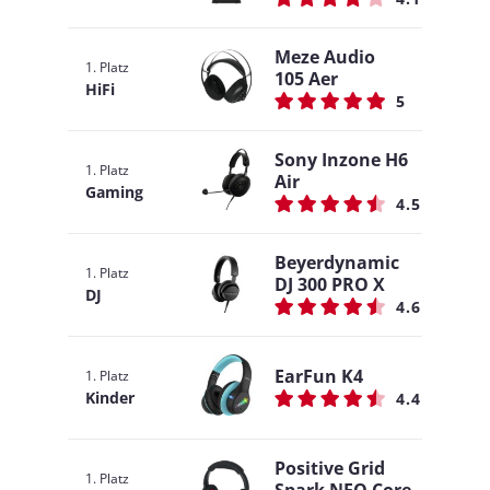
Meze Audio
1. Platz
105 Aer
HiFi
5
Sony Inzone H6
1. Platz
Air
Gaming
4.5
Beyerdynamic
1. Platz
DJ 300 PRO X
DJ
4.6
EarFun K4
1. Platz
Kinder
4.4
Positive Grid
1. Platz
Spark NEO Core