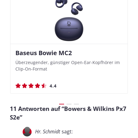
Baseus Bowie MC2
Nothing Ear (3a)
JBL Live 780NC
JBL Live 780NC
Überzeugender, günstiger Open-Ear-Kopfhörer im
Bassbetonte True Wireless In-Ears mit cleveren
Stylischer Over-Ear mit sattem Klang und
Stylischer Over-Ear mit sattem Klang und
Clip-On-Format
Aufnahmefunktionen
beeindruckender Ausdauer
beeindruckender Ausdauer
4.4
4.4
4.5
4.5
11 Antworten auf “Bowers & Wilkins Px7
S2e”
Hr. Schmidt
sagt: