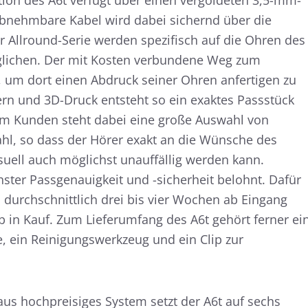
ion des A6t verfügt über einen vergoldeten 3,5-mm-
 abnehmbare Kabel wird dabei sichernd über die
r Allround-Serie werden spezifisch auf die Ohren des
glichen. Der mit Kosten verbundene Weg zum
ht, um dort einen Abdruck seiner Ohren anfertigen zu
ern und 3D-Druck entsteht so ein exaktes Passstück
Dem Kunden steht dabei eine große Auswahl von
hl, so dass der Hörer exakt an die Wünsche des
suell auch möglichst unauffällig werden kann.
hster Passgenauigkeit und -sicherheit belohnt. Dafür
 durchschnittlich drei bis vier Wochen ab Eingang
 in Kauf. Zum Lieferumfang des A6t gehört ferner ei
e, ein Reinigungswerkzeug und ein Clip zur
aus hochpreisiges System setzt der A6t auf sechs