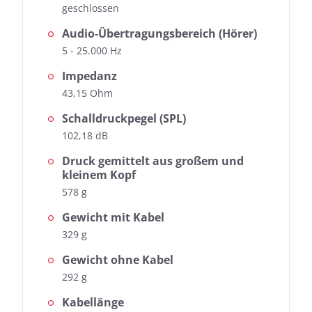
geschlossen
Audio-Übertragungsbereich (Hörer)
5 - 25.000 Hz
Messdaten für Shure SRH1540
Impedanz
43,15 Ohm
Fast jeder Test-Kopfhörer wird von uns geprüft:
Neben der Ermittlung des Frequenzgangs, dem
Schalldruckpegel (SPL)
Herzstück unserer Messungen, messen wir auch die
102,18 dB
Auswirkungen der Geräusche, die von außen nach
innen dringen.
Druck gemittelt aus großem und
Frequenzgang: Einfach
kleinem Kopf
578 g
Frequenzgang: Detail
Außendämpfung
Gewicht mit Kabel
329 g
Gewicht ohne Kabel
292 g
Kabellänge