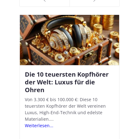
Die 10 teuersten Kopfhörer
Apple AirPods Pro 2 und iOS
I
B
–
der Welt: Luxus für die
18.1: So richtet ihr das neue
K
A
Ohren
Hörgeräte-Feature ein
d
e
A
nn
Von 3.300 € bis 100.000 €: Diese 10
Mit iOS 18.1 und den AirPods Pro 2
In
teuersten Kopfhörer der Welt vereinen
verwandelt Apple seine In-Ear-Kopfhörer
Ko
e
We
Luxus, High-End-Technik und edelste
in kostengünstige Hörhilfen. In wenigen
ve
v
Materialien....
Schritten...
Ko
.
s
Weiterlesen...
Weiterlesen...
We