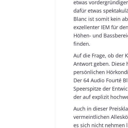
etwas vordergründiger 
dafür etwas spektakul
Blanc ist somit kein a
exzellenter IEM für de
Höhen- und Bassbereic
finden.
Auf die Frage, ob der K
Antwort geben. Diese h
persönlichen Hörkondi
Der 64 Audio Fourté B
Speerspitze der Entwi
der auf explizit hochwe
Auch in dieser Preiskl
vermeintlichen Allesk
es sich nicht nehmen l