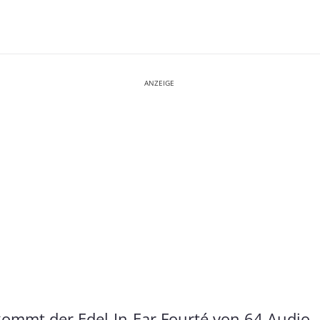
ANZEIGE
kommt der Edel-In-Ear Fourté von 64 Audio