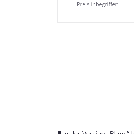
Preis inbegriffen
n der Version „Blanc“ 