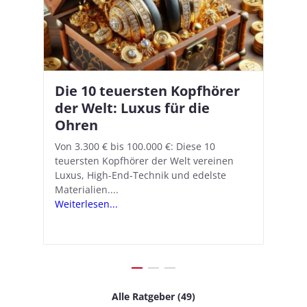
Die 10 teuersten Kopfhörer
Apple AirPods Pro 2 und iOS
I
B
–
der Welt: Luxus für die
18.1: So richtet ihr das neue
K
A
Ohren
Hörgeräte-Feature ein
d
e
A
nn
Von 3.300 € bis 100.000 €: Diese 10
Mit iOS 18.1 und den AirPods Pro 2
In
teuersten Kopfhörer der Welt vereinen
verwandelt Apple seine In-Ear-Kopfhörer
Ko
e
We
Luxus, High-End-Technik und edelste
in kostengünstige Hörhilfen. In wenigen
ve
v
Materialien....
Schritten...
Ko
.
s
Weiterlesen...
Weiterlesen...
We
Alle Ratgeber (49)