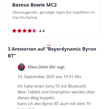
Baseus Bowie MC2
Nothing Ear (3a)
JBL Live 780NC
JBL Live 780NC
Überzeugender, günstiger Open-Ear-Kopfhörer im
Bassbetonte True Wireless In-Ears mit cleveren
Stylischer Over-Ear mit sattem Klang und
Stylischer Over-Ear mit sattem Klang und
Clip-On-Format
Aufnahmefunktionen
beeindruckender Ausdauer
beeindruckender Ausdauer
4.4
4.4
4.5
4.5
3 Antworten auf “Beyerdynamic Byron
BT”
Klaus-Dieter Bär
sagt:
13. September 2021 um 17:51 Uhr
Ich habe einen Sony TV mit Bluetooth.
Mein Tablett und Smartphon werden über
diesen Weg koppeln.
Kann ich den Byron BT auch mit dem TV