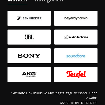
B
Sm
T
* Affiliate Link inklusive MwSt ggfs. zzgl. Versand. Ohne
Gewähr.
©2026 KOPFHOERER.DE