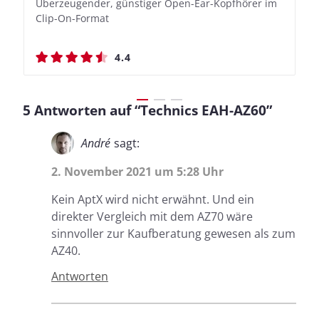
Überzeugender, günstiger Open-Ear-Kopfhörer im
Bassbetonte True Wireless In-Ears mit cleveren
Stylischer Over-Ear mit sattem Klang und
Stylischer Over-Ear mit sattem Klang und
Clip-On-Format
Aufnahmefunktionen
beeindruckender Ausdauer
beeindruckender Ausdauer
4.4
4.4
4.5
4.5
5 Antworten auf “Technics EAH-AZ60”
André
sagt:
2. November 2021 um 5:28 Uhr
Kein AptX wird nicht erwähnt. Und ein
direkter Vergleich mit dem AZ70 wäre
sinnvoller zur Kaufberatung gewesen als zum
AZ40.
Antworten