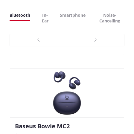
Bluetooth
In-
Smartphone
Noise-
Ear
Cancelling
Baseus Bowie MC2
Nothing Ear (3a)
JBL Live 780NC
JBL Live 780NC