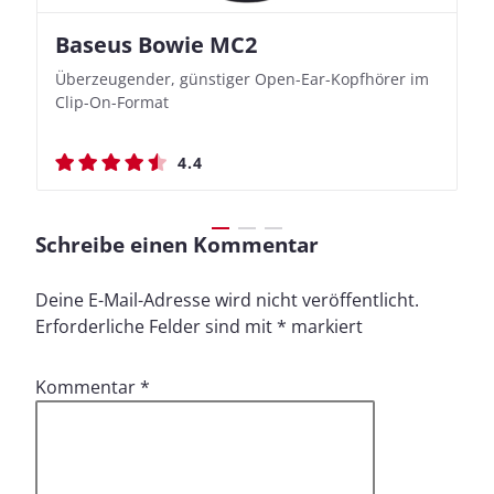
Baseus Bowie MC2
Nothing Ear (3a)
JBL Live 780NC
JBL Live 780NC
Überzeugender, günstiger Open-Ear-Kopfhörer im
Bassbetonte True Wireless In-Ears mit cleveren
Stylischer Over-Ear mit sattem Klang und
Stylischer Over-Ear mit sattem Klang und
Clip-On-Format
Aufnahmefunktionen
beeindruckender Ausdauer
beeindruckender Ausdauer
4.4
4.4
4.5
4.5
Schreibe einen Kommentar
Deine E-Mail-Adresse wird nicht veröffentlicht.
Erforderliche Felder sind mit
*
markiert
Kommentar
*