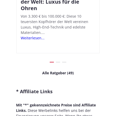
–
der Welt: Luxus für die
18.1: So richtet ihr das neue
K
A
Ohren
Hörgeräte-Feature ein
d
e
A
nn
Von 3.300 € bis 100.000 €: Diese 10
Mit iOS 18.1 und den AirPods Pro 2
In
teuersten Kopfhörer der Welt vereinen
verwandelt Apple seine In-Ear-Kopfhörer
Ko
e
We
Luxus, High-End-Technik und edelste
in kostengünstige Hörhilfen. In wenigen
ve
v
Materialien....
Schritten...
Ko
.
s
Weiterlesen...
Weiterlesen...
We
Alle Ratgeber (49)
* Affiliate Links
Mit "*" gekennzeichnete Preise sind Affiliate
Links.
Diese Werbelinks helfen uns bei der
Finanzierung unserer Seite. Wenn ihr etwas