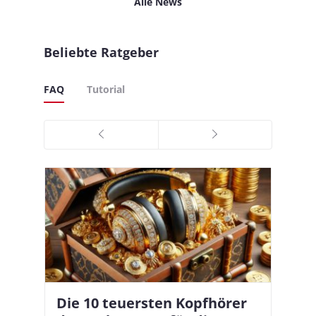
Alle News
Beliebte Ratgeber
FAQ
Tutorial
Die 10 teuersten Kopfhörer
Apple AirPods Pro 2 und iOS
I
B