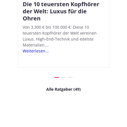
Die 10 teuersten Kopfhörer
Apple AirPods Pro 2 und iOS
I
B
–
der Welt: Luxus für die
18.1: So richtet ihr das neue
K
A
Ohren
Hörgeräte-Feature ein
d
e
A
nn
Von 3.300 € bis 100.000 €: Diese 10
Mit iOS 18.1 und den AirPods Pro 2
In
teuersten Kopfhörer der Welt vereinen
verwandelt Apple seine In-Ear-Kopfhörer
Ko
e
We
Luxus, High-End-Technik und edelste
in kostengünstige Hörhilfen. In wenigen
ve
v
Materialien....
Schritten...
Ko
.
s
Weiterlesen...
Weiterlesen...
We
Alle Ratgeber (49)