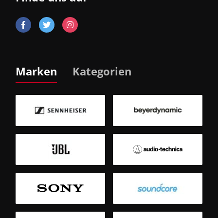
Marken
Kategorien
B
Sm
T