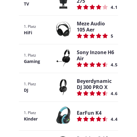
275
TV
4.1
Meze Audio
1. Platz
105 Aer
HiFi
5
Sony Inzone H6
1. Platz
Air
Gaming
4.5
Beyerdynamic
1. Platz
DJ 300 PRO X
DJ
4.6
EarFun K4
1. Platz
Kinder
4.4