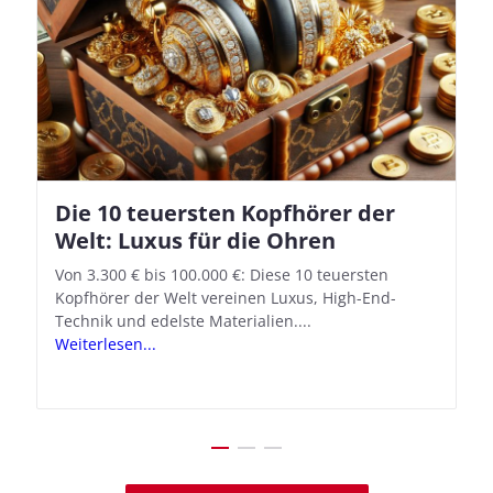
Die 10 teuersten Kopfhörer der
Apple AirPods Pro 2 und iOS 18.1:
Welt: Luxus für die Ohren
So richtet ihr das neue Hörgeräte-
Feature ein
Von 3.300 € bis 100.000 €: Diese 10 teuersten
Kopfhörer der Welt vereinen Luxus, High-End-
Mit iOS 18.1 und den AirPods Pro 2 verwandelt
Technik und edelste Materialien....
Apple seine In-Ear-Kopfhörer in kostengünstige
Weiterlesen...
Hörhilfen. In wenigen Schritten...
Weiterlesen...