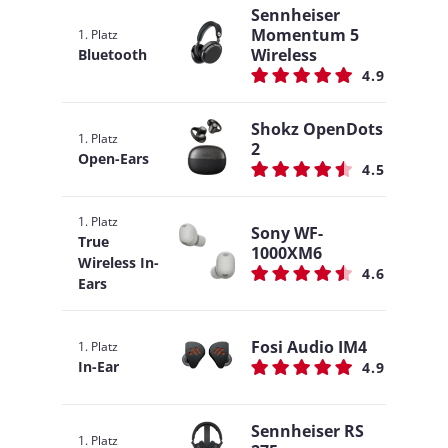
Sennheiser
Momentum 5
1. Platz
Wireless
Bluetooth
4.9
Shokz OpenDots
1. Platz
2
Open-Ears
4.5
1. Platz
Sony WF-
True
1000XM6
Wireless In-
4.6
Ears
Fosi Audio IM4
1. Platz
In-Ear
4.9
Sennheiser RS
1. Platz